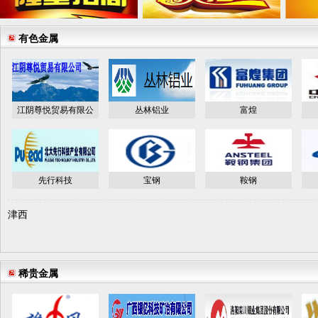
有色金属
江阴尊悦贸易有限公
丛林铝业
富煌
先行科技
宝钢
鞍钢
津西
稀贵金属