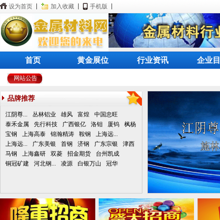
设为首页
|
加入收藏
|
手机版
|
首页
黄金展位
行业资讯
企业
网站公告
品牌推荐
江阴尊...
丛林铝业
雄风
富煌
中国忠旺
泰禾金属
先行科技
广西银亿
洛钼
厦钨
枫杨
宝钢
上海高泰
锦瀚精涛
鞍钢
上海远...
上海远...
广东美银
首钢
济钢
广东宗银
津西
马钢
上海鑫研
双菱
招金期货
台州凯成
铜冠矿建
河北钢...
凌源
白银万山
冠华