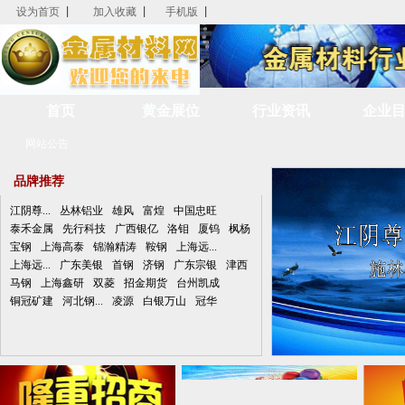
设为首页
|
加入收藏
|
手机版
|
首页
黄金展位
行业资讯
企业
网站公告
品牌推荐
江阴尊...
丛林铝业
雄风
富煌
中国忠旺
泰禾金属
先行科技
广西银亿
洛钼
厦钨
枫杨
宝钢
上海高泰
锦瀚精涛
鞍钢
上海远...
上海远...
广东美银
首钢
济钢
广东宗银
津西
马钢
上海鑫研
双菱
招金期货
台州凯成
铜冠矿建
河北钢...
凌源
白银万山
冠华