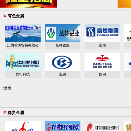
有色金属
江阴尊悦贸易有限公
丛林铝业
富煌
先行科技
宝钢
鞍钢
津西
稀贵金属