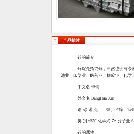
产品描述
锌的简介
锌锭是指纯锌，当然也会有杂质，
池业、印染业、医药业、橡胶业、化学
中文名 锌锭
外文名 BangHua Xin
别 称 诺 克——锌、0#锌、1#锌
类 别 锌矿 化学式 Zn 分子量 6
锌的属性