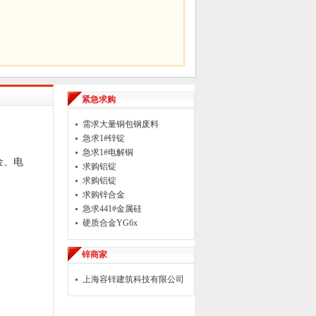
紧急求购
需求大量铜包钢废料
急求1#锌锭
急求1#电解铜
金、电
求购铝锭
求购铝锭
求购锌合金
急求441#金属硅
硬质合金YG6x
锌商家
上海容锌建筑科技有限公司