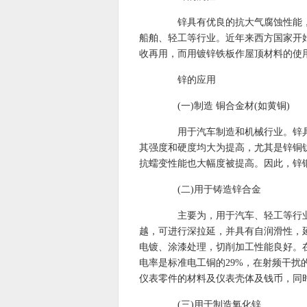
锌具有优良的抗大气腐蚀性能，所
船舶、轻工等行业。近年来西方国家开始
收再用，而用镀锌铁板作屋顶材料的使用
锌的应用
(一)制造 铜合金材(如黄铜)
用于汽车制造和机械行业。锌具
其强度和硬度均大为提高，尤其是锌铜
抗蠕变性能也大幅度被提高。因此，锌
(二)用于铸造锌合金
主要为，用于汽车、轻工等行业。
越，可进行深拉延，并具有自润滑性，
电镀、涂漆处理，切削加工性能良好。
电率是标准电工铜的29%，在射频干
仪表零件的材料及仪表壳体及钱币，同
(三)用于制造氧化锌