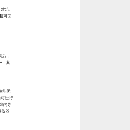
、建筑、
而且可回
素后，
平，其
性能优
面可进行
锌的导
做仪器