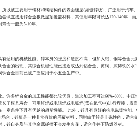
以被主要用于钢材和钢结构件的表面镀层(如镀锌板)，广泛用于汽车
尝试直接用锌合金板做屋顶覆盖材料，其使用年限可长达120-140年，
寿命一般为5-10年。
有适用的机械性能。锌本身的强度和硬度不高，但加入铝、铜等合金元
钛合金的出现，其综合机械性能已接近或达到铝合金、黄铜、灰铸铁的水
铜钛合金目前已被广泛应用于小五金生产中。
许多锌合金的加工性能都比较优良，道次加工率可达60%-80%。中压
延长了模具寿命，可用钎焊或电阻焊或电弧焊(需在氦气中)进行焊接，表
在一定条件下具有优越的超塑性能。 此外，锌具有良好的抗电磁场性能。
扰的场合，锌板是一种非常有效的屏蔽材料，同时由于锌是非磁性的，适合
时，锌自身及与其他金属碰撞不会发生火花，适合作井下防爆器材。