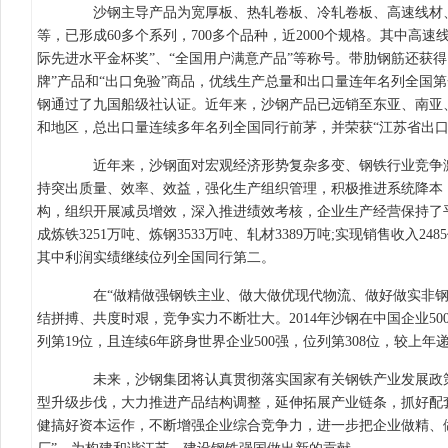
沙钢主导产品为宽厚板、热轧卷板、冷轧卷板、高速线材、
等，已形成60多个系列，700多个品种，近2000个规格。其中高
际先进水平金杯奖”、“全国用户满意产品”等称号。带肋钢筋还获得
牌”产品和“出口免验”商品，优线生产总量和出口量连年名列全国
钢通过了九国船级社认证。近年来，沙钢产品已远销至东亚、南亚
和地区，总出口量连续多年名列全国同行前茅，并荣获“江苏省出口
近年来，沙钢面对宏观经济形势复杂多变、钢铁行业竞争激
持突出质量、效率、效益，强化生产组织管理，积极推进系统降本
构，组织开展减员增效，深入推进绩效考核，企业生产经营保持了平
成炼铁3251万吨、炼钢3533万吨、轧材3389万吨;实现销售收入2485
其中利润实绩继续位列全国同行第二。
在“做精做强钢铁主业、做大做优现代物流、做好做实非钢
结拼搏、共度时艰，竞争实力不断壮大。2014年沙钢在中国企业500
列第19位，且连续6年跻身世界企业500强，位列第308位，较上年递
未来，沙钢集团将认真贯彻落实国家有关钢铁产业发展政策
型升级步伐，大力推进产品结构调整，延伸拓展产业链条，抓好配
健搞好资本运作，不断增强企业综合竞争力，进一步把企业做精、