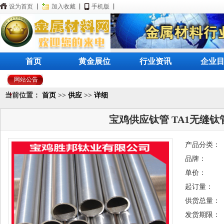
设为首页
|
加入收藏
|
手机版
|
首页
黄金展位
行业资讯
企业
网站公告
当前位置：
首页
>>
供应
>>
详细
宝鸡供应钛管 TA1无缝钛管
产品分类：
品牌：
单价：
起订量：
供货总量：
发货期限：