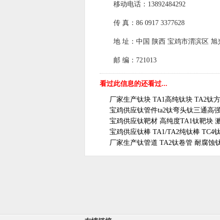
移动电话：13892484292
传 真：86 0917 3377628
地 址：中国 陕西 宝鸡市渭滨区 
邮 编：721013
看过此信息的还看过...
厂家生产钛块 TA1高纯钛块 TA2钛方块
宝鸡供应钛管件ta2钛弯头钛三通高强度
宝鸡供应钛靶材 高纯度TA1钛靶块 溅射
宝鸡供应钛棒 TA1/TA2纯钛棒 TC4钛
厂家生产钛管道 TA2钛卷管 耐腐蚀钛焊