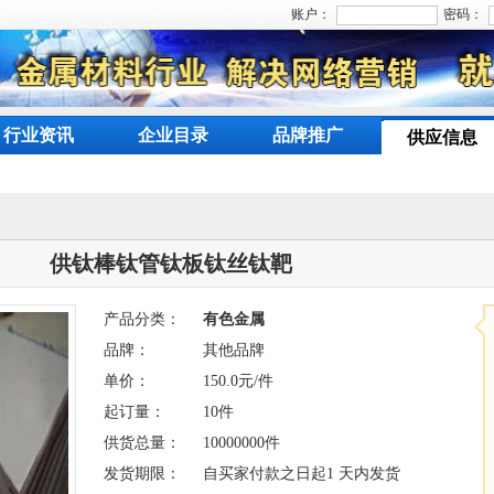
账户：
密码：
行业资讯
企业目录
品牌推广
供应信息
供钛棒钛管钛板钛丝钛靶
产品分类：
有色金属
品牌：
其他品牌
单价：
150.0元/件
起订量：
10件
供货总量：
10000000件
发货期限：
自买家付款之日起1 天内发货