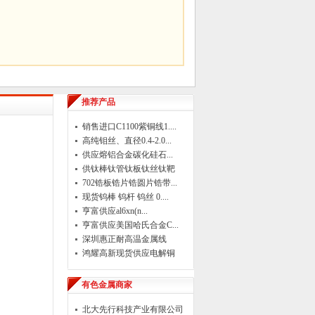
推荐产品
销售进口C1100紫铜线1....
高纯钼丝、直径0.4-2.0...
供应熔铝合金碳化硅石...
供钛棒钛管钛板钛丝钛靶
702锆板锆片锆圆片锆带...
现货钨棒 钨杆 钨丝 0....
亨富供应al6xn(n...
亨富供应美国哈氏合金C...
深圳惠正耐高温金属线
鸿耀高新现货供应电解铜
有色金属商家
北大先行科技产业有限公司