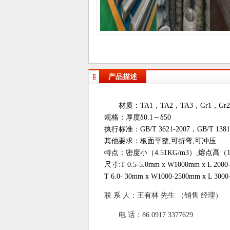
产品描述
材质：TA1，
TA2
，TA3，Gr1，Gr2
规格：厚度δ0.1～δ50
执行标准：GB/T 3621-2007，GB/T 1381
其他要求：板面平整,可折弯,可冲压.
特点：密度小（4.51KG/m3）,熔点高（
尺寸:T 0.5-5.0mm x
W1000
mm x L 2000
T 6.0- 30mm x W1000-2500mm x L 300
联 系 人：王有林 先生 （销售 经理）
电 话：86 0917 3377629