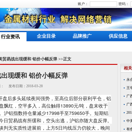
账户：
密码：
企业目录
品牌推广
供应信息
行业资讯
中美贸易战出现缓和 铝价小幅反弹 >>正文
相关
出现缓和 铝价小幅反弹
永
： 发布日期：2018-03-28
王
广
吨，开盘后多头延续夜间强势，至高位后部分获利平仓，铝
大盘飘红，空平多入，高位触得13890元/吨，盘末收于
广
。沪铝指数持仓量减少17998手至759650手。短期铝
2
今日贸易战有所缓和，空头出逃，沪铝亦随大盘反弹。
中
谈判无实质性进展前，上方5日均线压力仍较大，晚间
有