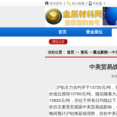
设为首页
|
加入收藏
|
手机版
|
首页
黄金展位
网站公告
当前位置：
首页
>>
资讯
>>
重点新闻
>>
中美贸易战
来源
沪铝主力合约开于13720元/
价低位摸得13760元/吨。随后随着
13825元/吨，仍位于所有日均线以下
价仍主要受宏观面中美贸易战影响，
晚间预计沪铝将延续强势，但在中美